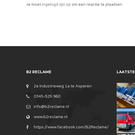
Je moet
ingelogd zijn op
om een reactie te plaatsen.
B2 RECLAME
LAATSTE
2e Industrieweg 1a te Asperen
0345-525 960
info@b2reclame.nl
www.b2reclame.nl
https://www.facebook.com/B2Reclame/