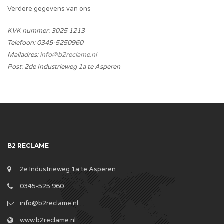
Verdere gegevens van ons
KVK nummer: 3025 1213
Telefoon: 0345-5250960
Mailadres:
info@b2reclame.nl
Post: 2de Industrieweg 1a te Asperen
B2 RECLAME
2e Industrieweg 1a te Asperen
0345-525 960
info@b2reclame.nl
www.b2reclame.nl