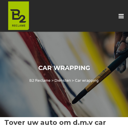
CAR WRAPPING
B2 Reclame
>
Diensten
>
Car wrapping
Tover uw auto om d.m.v car