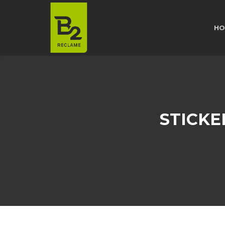
HO
STICKE