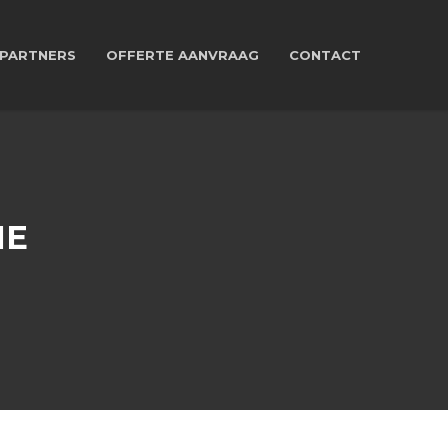
PARTNERS
OFFERTE AANVRAAG
CONTACT
ME