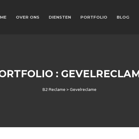
ME
OVER ONS
DIENSTEN
PORTFOLIO
BLOG
ORTFOLIO : GEVELRECLA
B2 Reclame
>
Gevelreclame