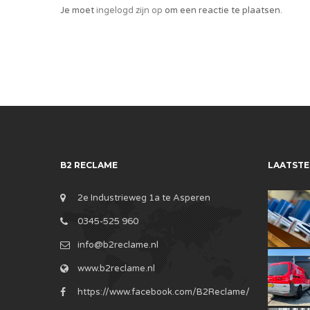
Je moet
ingelogd zijn op
om een reactie te plaatsen.
B2 RECLAME
LAATSTE
2e Industrieweg 1a te Asperen
0345-525 960
info@b2reclame.nl
www.b2reclame.nl
https://www.facebook.com/B2Reclame/