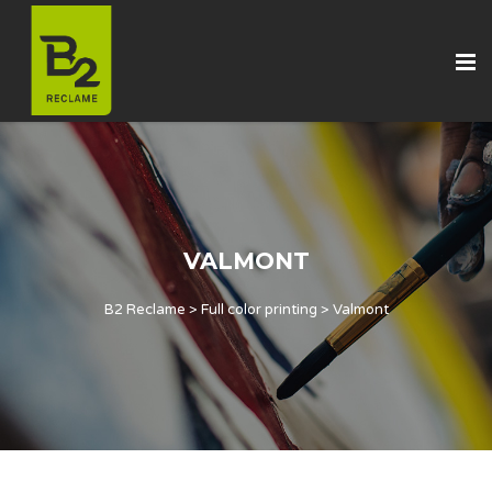
VALMONT
B2 Reclame
>
Full color printing
>
Valmont