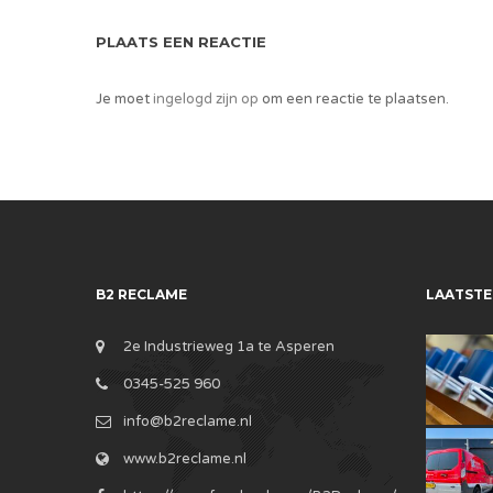
PLAATS EEN REACTIE
Je moet
ingelogd zijn op
om een reactie te plaatsen.
B2 RECLAME
LAATSTE
2e Industrieweg 1a te Asperen
0345-525 960
info@b2reclame.nl
www.b2reclame.nl