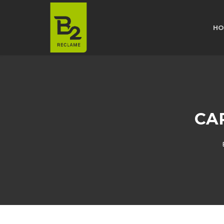
HO
CA