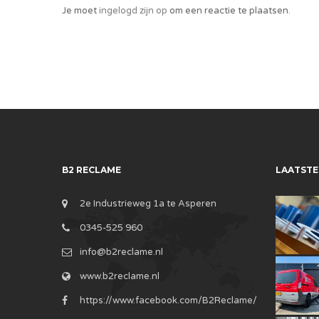
Je moet
ingelogd zijn op
om een reactie te plaatsen.
B2 RECLAME
LAATSTE
2e Industrieweg 1a te Asperen
0345-525 960
info@b2reclame.nl
www.b2reclame.nl
https://www.facebook.com/B2Reclame/