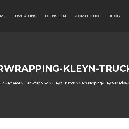
ME
OVER ONS
DIENSTEN
PORTFOLIO
BLOG
RWRAPPING-KLEYN-TRUCK
B2 Reclame
>
Car wrapping
>
Kleyn Trucks
>
Carwrapping-Kleyn-Trucks-