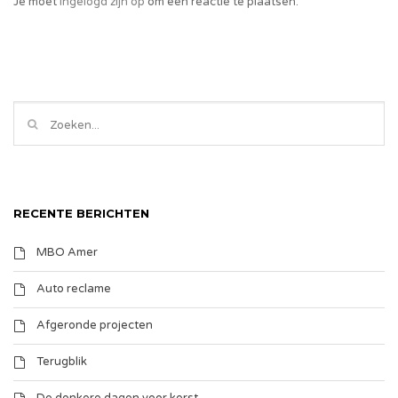
Je moet
ingelogd zijn op
om een reactie te plaatsen.
RECENTE BERICHTEN
MBO Amer
Auto reclame
Afgeronde projecten
Terugblik