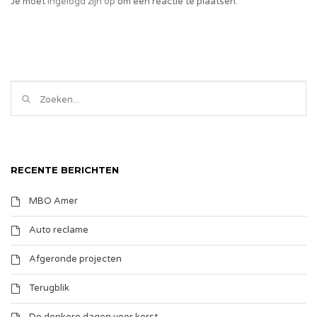
Je moet
ingelogd zijn op
om een reactie te plaatsen.
RECENTE BERICHTEN
MBO Amer
Auto reclame
Afgeronde projecten
Terugblik