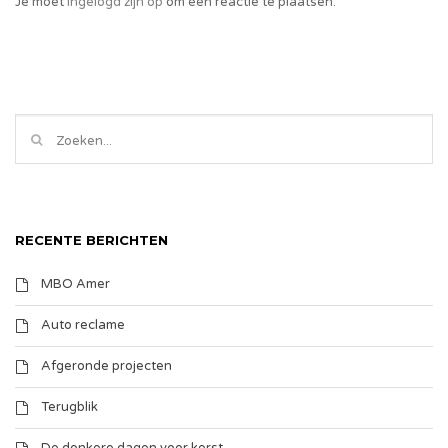
Je moet
ingelogd zijn op
om een reactie te plaatsen.
RECENTE BERICHTEN
MBO Amer
Auto reclame
Afgeronde projecten
Terugblik