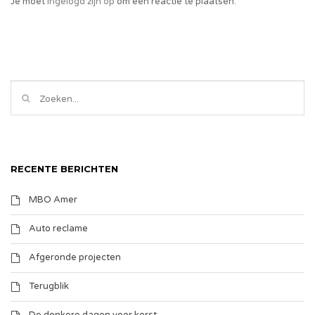
Je moet
ingelogd zijn op
om een reactie te plaatsen.
RECENTE BERICHTEN
MBO Amer
Auto reclame
Afgeronde projecten
Terugblik