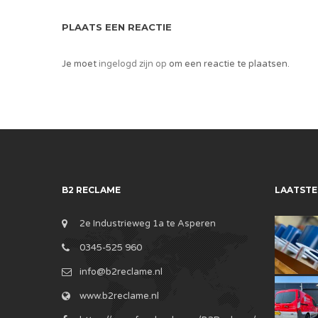
PLAATS EEN REACTIE
Je moet
ingelogd zijn op
om een reactie te plaatsen.
B2 RECLAME
LAATSTE
2e Industrieweg 1a te Asperen
0345-525 960
info@b2reclame.nl
www.b2reclame.nl