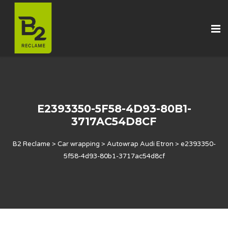
E2393350-5F58-4D93-80B1-
3717AC54D8CF
B2 Reclame
>
Car wrapping
>
Autowrap Audi Etron
>
e2393350-
5f58-4d93-80b1-3717ac54d8cf