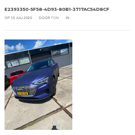
E2393350-5F58-4D93-80B1-3717AC54D8CF
OP 15 JULI 2020
DOOR
TON
IN