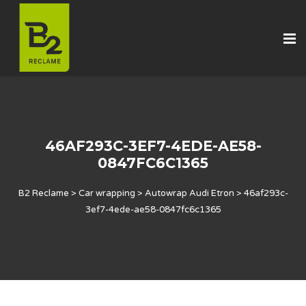
46AF293C-3EF7-4EDE-AE58-
0847FC6C1365
B2 Reclame
>
Car wrapping
>
Autowrap Audi Etron
>
46af293c-
3ef7-4ede-ae58-0847fc6c1365