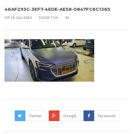
46AF293C-3EF7-4EDE-AE58-0847FC6C1365
OP 15 JULI 2020
DOOR
TON
IN
Twitter
Google
Facebook