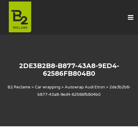
2DE3B2B8-B877-43A8-9ED4-
62586FB804B0
B2 Reclame
>
Car wrapping
>
Autowrap Audi Etron
>
2de3b2b8-
b877-43a8-9ed4-62586fb804b0