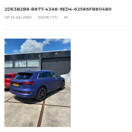
2DE3B2B8-B877-43A8-9ED4-62586FB804B0
OP 15 JULI 2020
DOOR
TON
IN