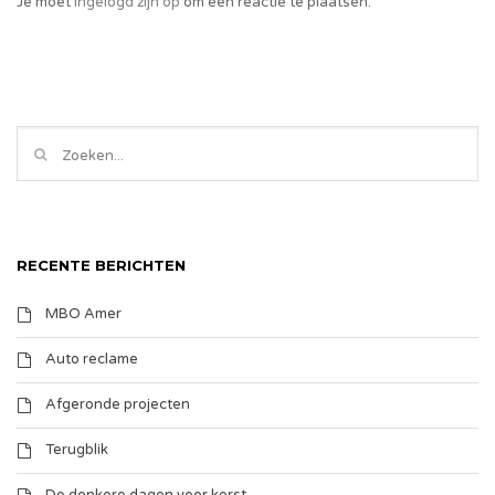
Je moet
ingelogd zijn op
om een reactie te plaatsen.
RECENTE BERICHTEN
MBO Amer
Auto reclame
Afgeronde projecten
Terugblik