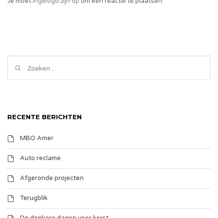
Je moet
ingelogd zijn op
om een reactie te plaatsen.
RECENTE BERICHTEN
MBO Amer
Auto reclame
Afgeronde projecten
Terugblik