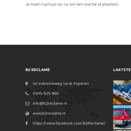
Je moet
ingelogd zijn op
om een reactie te plaatsen.
B2 RECLAME
LAATSTE
2e Industrieweg 1a te Asperen
0345-525 960
info@b2reclame.nl
www.b2reclame.nl
https://www.facebook.com/B2Reclame/