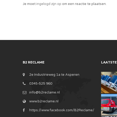
Je moet
ingelogd zijn op
om een reactie te plaatsen.
B2 RECLAME
LAATSTE
2e Industrieweg 1a te Asperen
0345-525 960
info@b2reclame.nl
www.b2reclame.nl
https://www.facebook.com/B2Reclame/