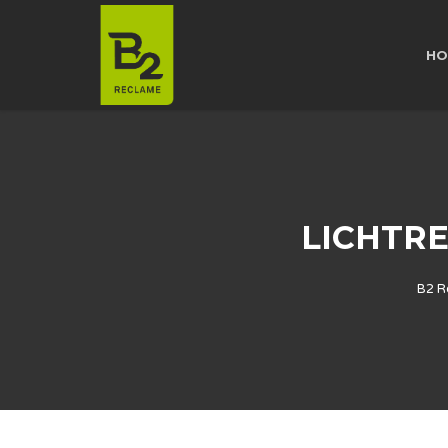
HO
LICHTR
B2 R