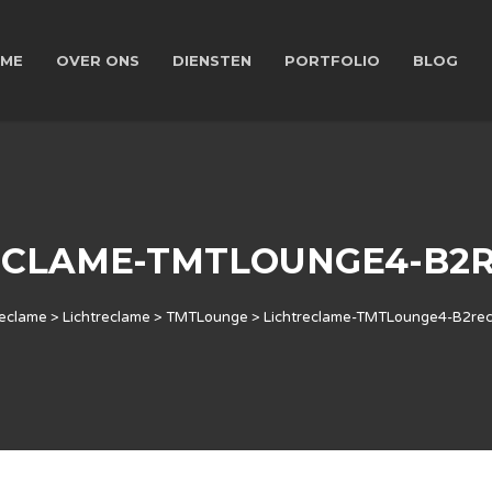
ME
OVER ONS
DIENSTEN
PORTFOLIO
BLOG
ECLAME-TMTLOUNGE4-B2
eclame
>
Lichtreclame
>
TMTLounge
>
Lichtreclame-TMTLounge4-B2re