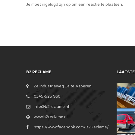
Je moet
ingelogd zijn op
om een reactie te plaatsen.
B2 RECLAME
LAATSTE
2e Industrieweg 1a te Asperen
0345-525 960
info@b2reclame.nl
www.b2reclame.nl
https://www.facebook.com/B2Reclame/