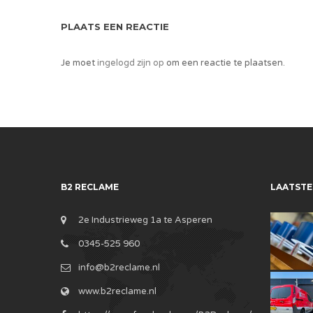
PLAATS EEN REACTIE
Je moet
ingelogd zijn op
om een reactie te plaatsen.
B2 RECLAME
LAATSTE
2e Industrieweg 1a te Asperen
0345-525 960
info@b2reclame.nl
www.b2reclame.nl