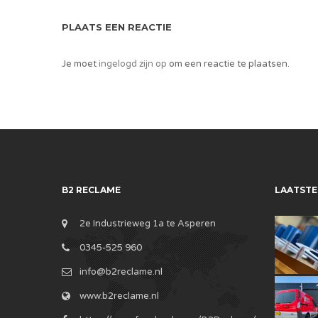
PLAATS EEN REACTIE
Je moet
ingelogd zijn op
om een reactie te plaatsen.
B2 RECLAME
LAATSTE
2e Industrieweg 1a te Asperen
0345-525 960
info@b2reclame.nl
www.b2reclame.nl