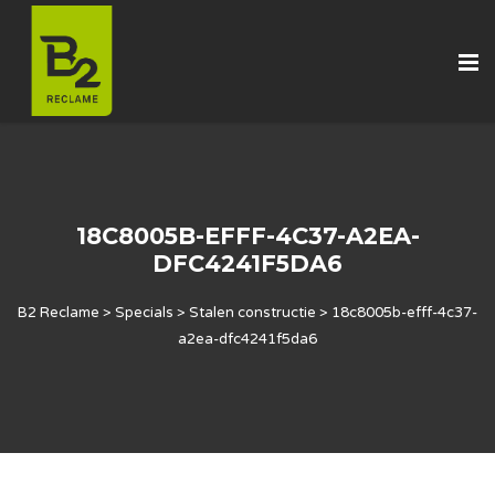
18C8005B-EFFF-4C37-A2EA-
DFC4241F5DA6
B2 Reclame
>
Specials
>
Stalen constructie
>
18c8005b-efff-4c37-
a2ea-dfc4241f5da6