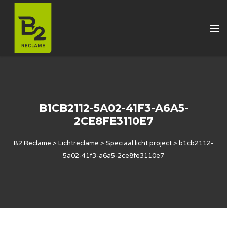
B1CB2112-5A02-41F3-A6A5-
2CE8FE3110E7
B2 Reclame
>
Lichtreclame
>
Speciaal licht project
>
b1cb2112-
5a02-41f3-a6a5-2ce8fe3110e7