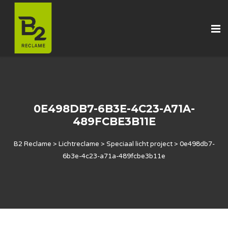
0E498DB7-6B3E-4C23-A71A-
489FCBE3B11E
B2 Reclame
>
Lichtreclame
>
Speciaal licht project
>
0e498db7-
6b3e-4c23-a71a-489fcbe3b11e