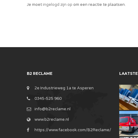
Je moet
ingelogd zijn op
om een reactie te plaatsen.
B2 RECLAME
LAATSTE
2e Industrieweg 1a te Asperen
0345-525 960
info@b2reclame.nl
www.b2reclame.nl
https://www.facebook.com/B2Reclame/