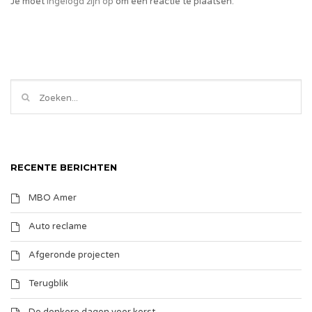
Je moet
ingelogd zijn op
om een reactie te plaatsen.
RECENTE BERICHTEN
MBO Amer
Auto reclame
Afgeronde projecten
Terugblik