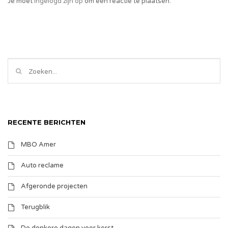
Je moet
ingelogd zijn op
om een reactie te plaatsen.
RECENTE BERICHTEN
MBO Amer
Auto reclame
Afgeronde projecten
Terugblik