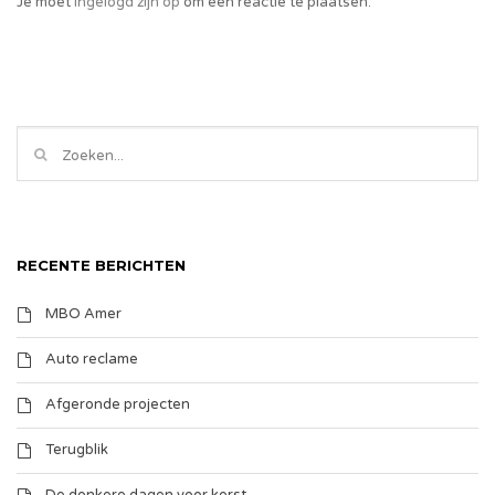
Je moet
ingelogd zijn op
om een reactie te plaatsen.
RECENTE BERICHTEN
MBO Amer
Auto reclame
Afgeronde projecten
Terugblik