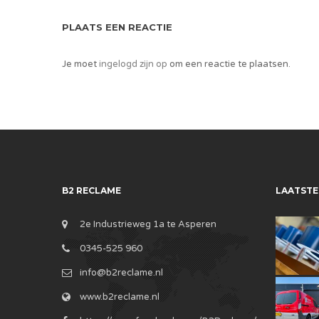
PLAATS EEN REACTIE
Je moet
ingelogd zijn op
om een reactie te plaatsen.
B2 RECLAME
LAATSTE
2e Industrieweg 1a te Asperen
0345-525 960
info@b2reclame.nl
www.b2reclame.nl