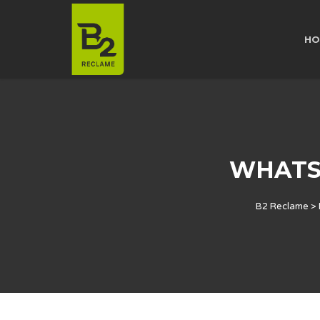
HO
WHATSA
B2 Reclame
>