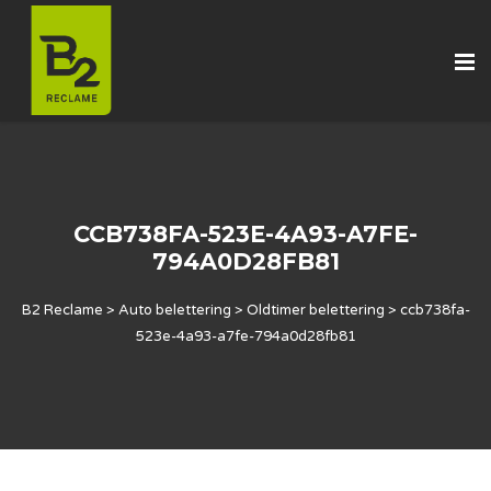
CCB738FA-523E-4A93-A7FE-
794A0D28FB81
B2 Reclame
>
Auto belettering
>
Oldtimer belettering
>
ccb738fa-
523e-4a93-a7fe-794a0d28fb81