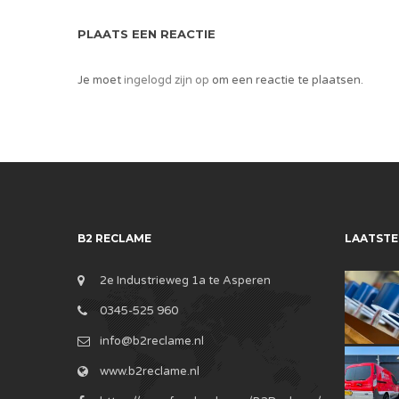
PLAATS EEN REACTIE
Je moet
ingelogd zijn op
om een reactie te plaatsen.
B2 RECLAME
LAATSTE
2e Industrieweg 1a te Asperen
0345-525 960
info@b2reclame.nl
www.b2reclame.nl