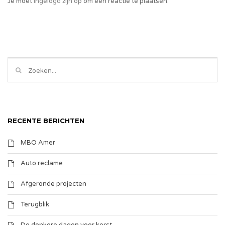
Je moet
ingelogd zijn op
om een reactie te plaatsen.
RECENTE BERICHTEN
MBO Amer
Auto reclame
Afgeronde projecten
Terugblik