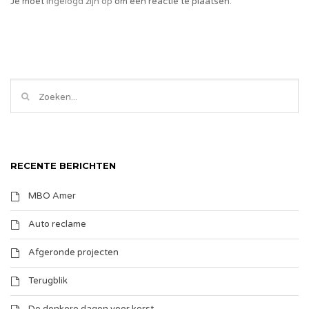
Je moet
ingelogd zijn op
om een reactie te plaatsen.
RECENTE BERICHTEN
MBO Amer
Auto reclame
Afgeronde projecten
Terugblik