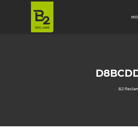
HO
D8BCDD
B2 Recla