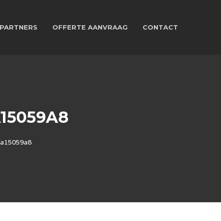
PARTNERS
OFFERTE AANVRAAG
CONTACT
15059A8
ca15059a8