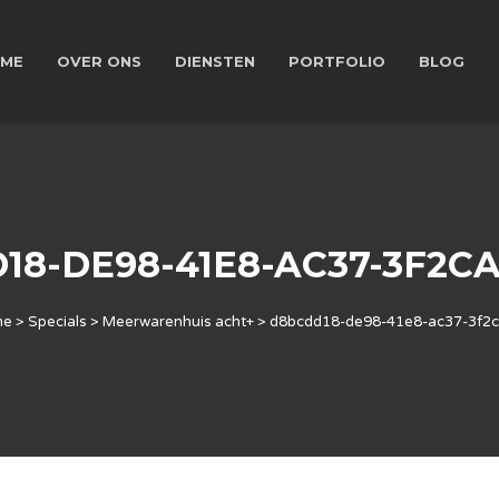
ME
OVER ONS
DIENSTEN
PORTFOLIO
BLOG
18-DE98-41E8-AC37-3F2CA
me
>
Specials
>
Meerwarenhuis acht+
>
d8bcdd18-de98-41e8-ac37-3f2