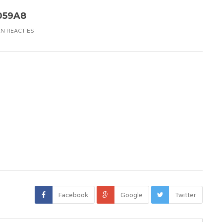
059A8
N REACTIES
Facebook
Google
Twitter