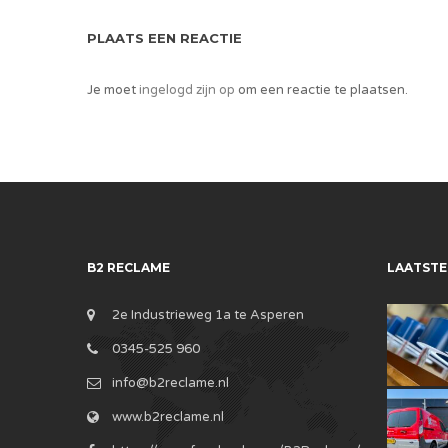
PLAATS EEN REACTIE
Je moet
ingelogd zijn op
om een reactie te plaatsen.
B2 RECLAME
LAATSTE
2e Industrieweg 1a te Asperen
0345-525 960
info@b2reclame.nl
www.b2reclame.nl