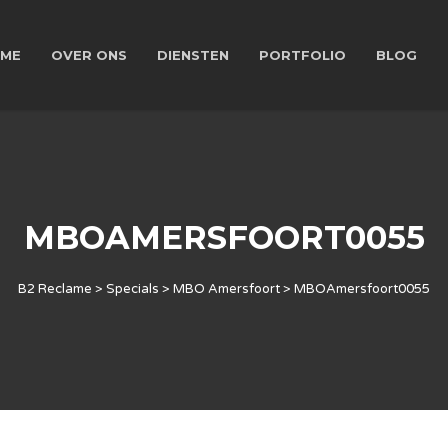
ME
OVER ONS
DIENSTEN
PORTFOLIO
BLOG
MBOAMERSFOORT0055
B2 Reclame
>
Specials
>
MBO Amersfoort
>
MBOAmersfoort0055