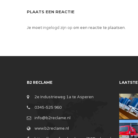
PLAATS EEN REACTIE
Je moet
ingelogd zijn op
om een reactie te plaatsen.
B2 RECLAME
LAATSTE
2e Industrieweg 1a te Asperen
0345-525 960
info@b2reclame.nl
www.b2reclame.nl