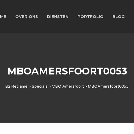
ME
OVER ONS
DIENSTEN
PORTFOLIO
BLOG
MBOAMERSFOORT0053
B2 Reclame
>
Specials
>
MBO Amersfoort
>
MBOAmersfoort0053