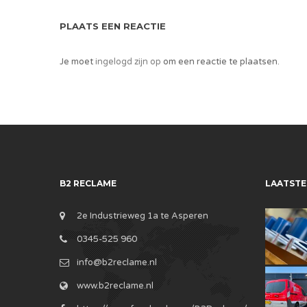
PLAATS EEN REACTIE
Je moet
ingelogd zijn op
om een reactie te plaatsen.
B2 RECLAME
LAATSTE
2e Industrieweg 1a te Asperen
0345-525 960
info@b2reclame.nl
www.b2reclame.nl