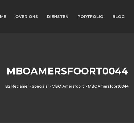
ME
OVER ONS
DIENSTEN
PORTFOLIO
BLOG
MBOAMERSFOORT0044
B2 Reclame
>
Specials
>
MBO Amersfoort
>
MBOAmersfoort0044