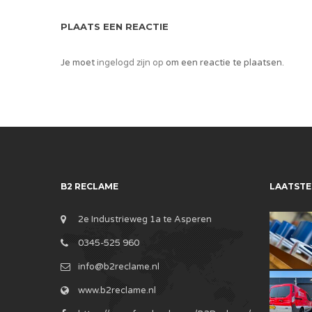
PLAATS EEN REACTIE
Je moet
ingelogd zijn op
om een reactie te plaatsen.
B2 RECLAME
LAATSTE
2e Industrieweg 1a te Asperen
0345-525 960
info@b2reclame.nl
www.b2reclame.nl