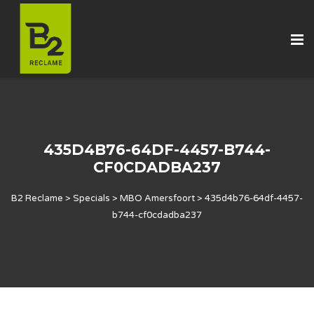
435D4B76-64DF-4457-B744-
CF0CDADBA237
B2 Reclame
>
Specials
>
MBO Amersfoort
>
435d4b76-64df-4457-
b744-cf0cdadba237