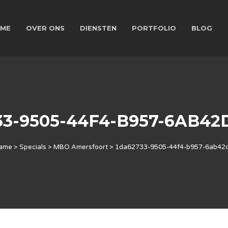
ME
OVER ONS
DIENSTEN
PORTFOLIO
BLOG
33-9505-44F4-B957-6AB42
lame
>
Specials
>
MBO Amersfoort
>
1da62733-9505-44f4-b957-6ab42