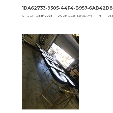
1DA62733-9505-44F4-B957-6AB42D
OP 1 OKTOBER 2018
DOOR
CO2NB2R3LAM4
IN
GEE