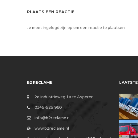
PLAATS EEN REACTIE
Je moet
ingelogd zijn op
om een reactie te plaatsen.
B2 RECLAME
LAATSTE
2e Industrieweg 1a te Asperen
0345-525 960
info@b2reclame.nl
www.b2reclame.nl