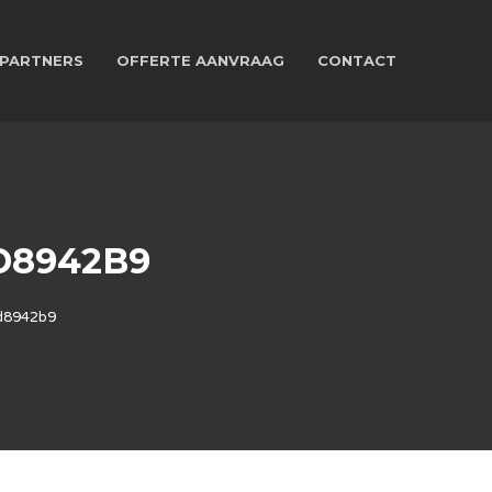
PARTNERS
OFFERTE AANVRAAG
CONTACT
D8942B9
d8942b9