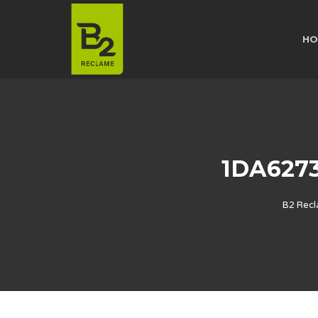
HO
1DA627
B2 Rec