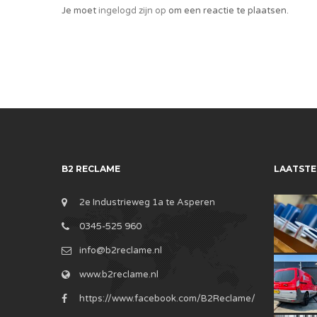
Je moet
ingelogd zijn op
om een reactie te plaatsen.
B2 RECLAME
LAATSTE
2e Industrieweg 1a te Asperen
0345-525 960
info@b2reclame.nl
www.b2reclame.nl
https://www.facebook.com/B2Reclame/