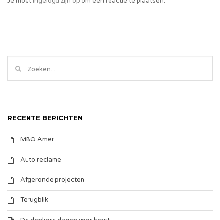
Je moet
ingelogd zijn op
om een reactie te plaatsen.
RECENTE BERICHTEN
MBO Amer
Auto reclame
Afgeronde projecten
Terugblik