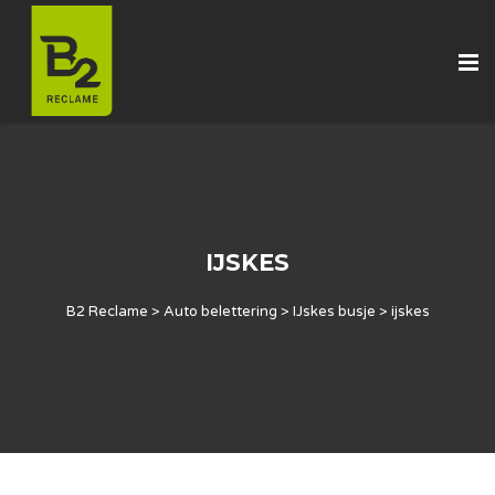
IJSKES
B2 Reclame
>
Auto belettering
>
IJskes busje
>
ijskes