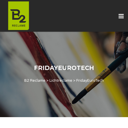
FRIDAYEUROTECH
B2 Reclame
>
Lichtreclame
>
FridayEuroTech