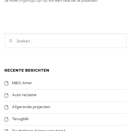
Je moet
ingelogd zijn op
om een reactie te plaatsen.
RECENTE BERICHTEN
MBO Amer
Auto reclame
Afgeronde projecten
Terugblik