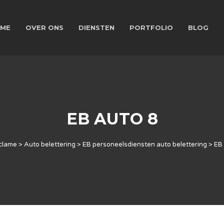
ME
OVER ONS
DIENSTEN
PORTFOLIO
BLOG
EB AUTO 8
clame
>
Auto belettering
>
EB personeelsdiensten auto belettering
>
EB 