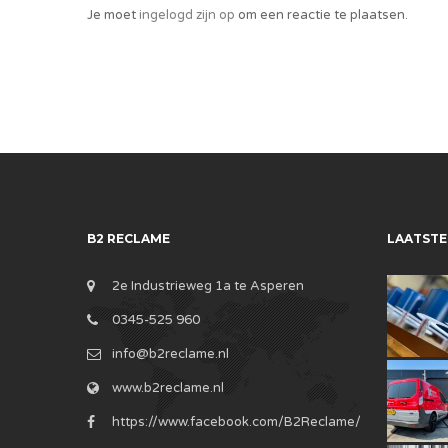
Je moet
ingelogd zijn op
om een reactie te plaatsen.
B2 RECLAME
LAATSTE
2e Industrieweg 1a te Asperen
0345-525 960
info@b2reclame.nl
www.b2reclame.nl
https://www.facebook.com/B2Reclame/