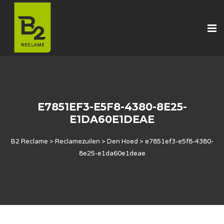
E7851EF3-E5F8-4380-8E25-
E1DA60E1DEAE
B2 Reclame
>
Reclamezuilen
>
Den Hoed
>
e7851ef3-e5f8-4380-
8e25-e1da60e1deae